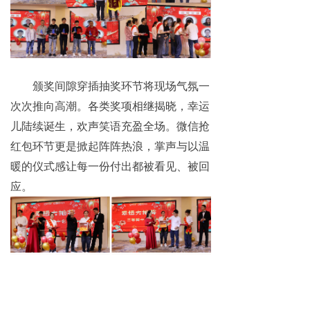
颁奖间隙穿插
抽奖环节
将
现场气氛
一
次次推向高潮。
各
类
奖项相继
揭晓
，幸运
儿
陆续
诞生，
欢声笑语充盈全场
。
微信抢
红包环节更是掀起阵阵热浪
，掌声与以温
暖的仪式感让每一份付出都被看见、被回
应。