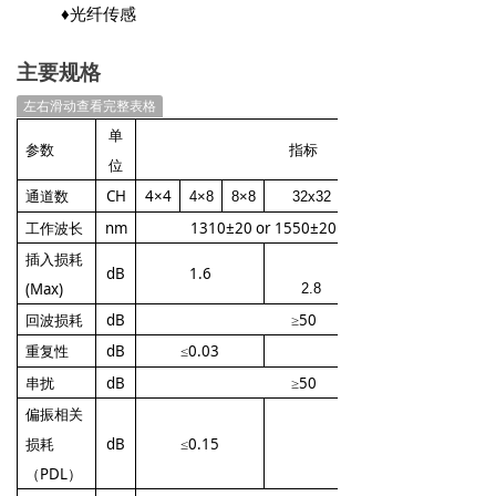
♦
光纤传感
主要规格
左右滑动查看完整表格
单
参数
指标
位
通道数
CH
4×4
4×8
8×8
32x32
48x48
64
x
64
工作波长
nm
1310±20 or 1550±20 or 1625±20
插入损耗
3.0
3.4
dB
1.6
(Max)
2.8
回波损耗
dB
≥50
重复性
dB
≤0.03
≤
0.05
串扰
dB
≥50
偏振相关
损耗
dB
≤0.15
≤
0.4
（PDL）