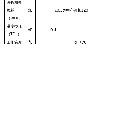
波长相关
损耗
dB
≤0.3@中心波长
±20nm, 23℃
（WDL）
温度损耗
dB
≤0.4
≤
0.6
（TDL）
工作温度
℃
-5~+70
储存温度
℃
-40~+85
响应时间
ms
≤30
工作电压
V
5~12
注： 1. 以上测试损耗(IL)是基于中心波长
±20nm, 23℃下测试的结果。
2. 重复性是基于100 cycle重复测试的结
果。
3. 插入损耗不含连接头，含连接头插损增
加0.2dB。
4. 以上测试损耗为单波段±20nm测试的结