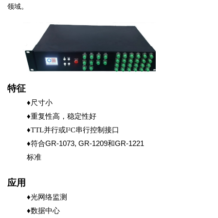
。
领域
特征
♦尺寸小
♦重复性高，稳定性好
♦T
TL并行或I²C串行控制接口
♦符合
G
R-1073, GR-1209
和
GR-1221
标准
应用
♦
光网络监测
♦
数据中心