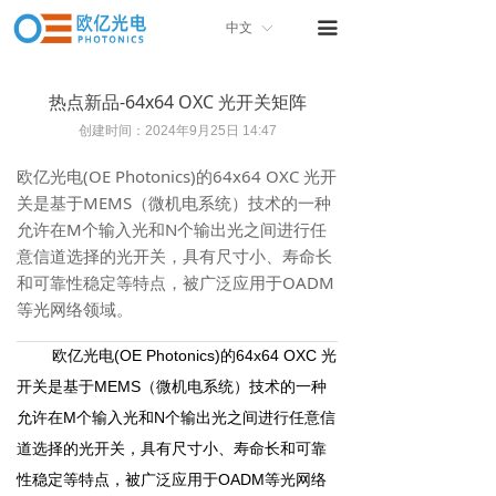
首页
끀
中文
ꀅ
关于我们
热点新品-64x64 OXC 光开关矩阵
产品中心
创建时间：
2024年9月25日
14:47
产品画册
欧亿光电(OE Photonics)的64x64 OXC 光开
关是基于MEMS（微机电系统）技术的一种
联系我们
允许在M个输入光和N个输出光之间进行任
意信道选择的光开关，具有尺寸小、寿命长
和可靠性稳定等特点，被广泛应用于OADM
等光网络领域。
(
OE
P
hotonics)
64x64 OXC 光
欧亿光电
的
开关
M
EMS
是
基于
（微机电系统）技术的
一种
M
N
允许在
个输入光和
个输出光之间进行
任意
信
道选择的光开关，具有
尺寸小、寿命长
和可靠
O
ADM
性
稳定等特点，被广泛应用于
等光网络