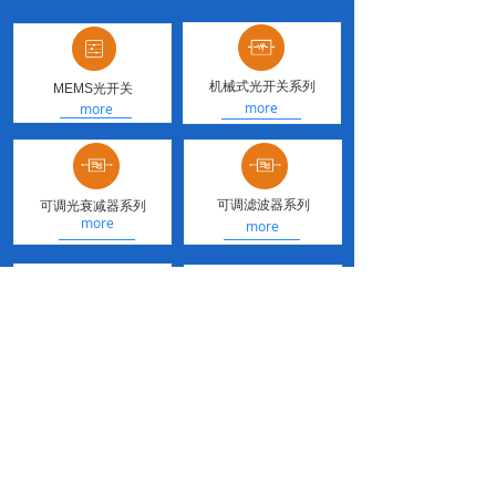
机械式光开关系列
MEMS光开关
more
more
可调滤波器系列
可调光衰减器系列
more
x
more
耦合器/环形器
WDM系列
保偏分路器
more
more
联系我们
CONTACT US