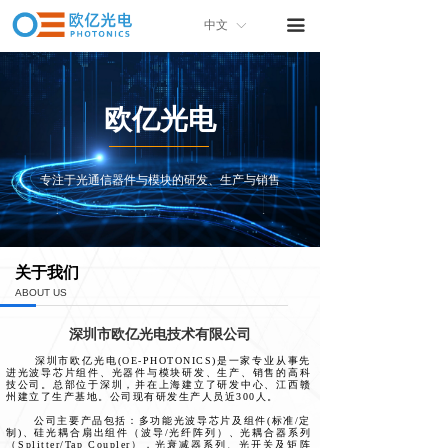
首页
끀
中文
ꀅ
关于我们
产品中心
欧亿光电
产品画册
专注于光通信器件与模块的研发、生产与销售
联系我们
关于我们
ABOUT US
深圳市欧亿光电技术有限公司
深圳市欧亿光电(OE-PHOTONICS)是一家专业从事先
进光波导芯片组件、光器件与模块研发、生产、销售的高科
技公司。总部位于深圳，并在上海建立了研发中心、江西赣
州建立了生产基地。公司现有研发生产人员近300人。
公司主要产品包括：多功能光波导芯片及组件(标准/定
制)、硅光耦合扇出组件（波导/光纤阵列）、光耦合器系列
（Splitter/Tap Coupler），光衰减器系列、光开关及矩阵